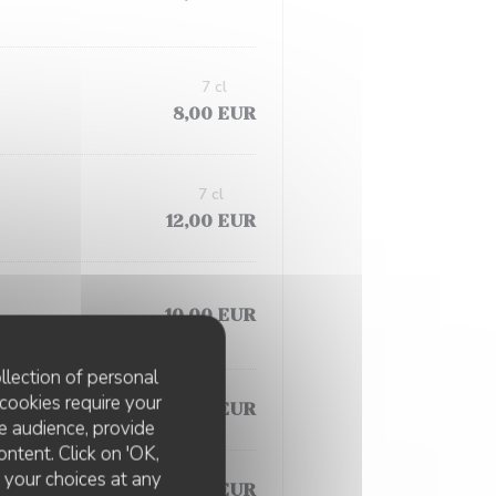
7 cl
8,00 EUR
7 cl
12,00 EUR
10,00 EUR
llection of personal
cookies require your
11,00 EUR
e audience, provide
ontent. Click on 'OK,
e your choices at any
14,00 EUR