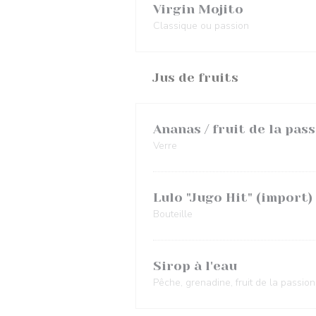
Virgin Mojito
Classique ou passion
Jus de fruits
Ananas / fruit de la pas
Verre
Lulo "Jugo Hit" (import)
Bouteille
Sirop à l'eau
Pêche, grenadine, fruit de la passion