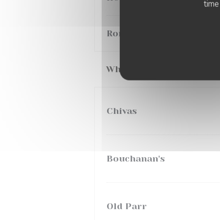
time
Ron Parce 12 ans, Colom
Whisky
Chivas
Bouchanan's
Old Parr