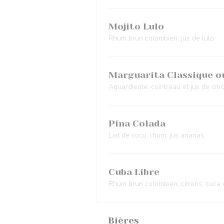
Mojito Lulo
Rhum brun colombien, jus de lulo
Marguarita Classique o
Aguardiente, cointreau et jus de citr
Pina Colada
Lait de coco, rhum, jus ananas
Cuba Libre
Rhum brun colombien, citrons, coca 
Bières