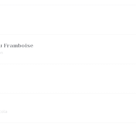
u Framboise
on
cola