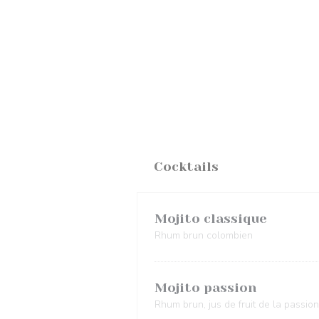
Cocktails
Mojito classique
Rhum brun colombien
Mojito passion
Rhum brun, jus de fruit de la passion